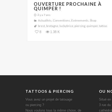
OUVERTURE PROCHAINE À
QUIMPER !
il y a 7 ans
Actualités
,
Conventions
,
Evénements
,
Shop
brest
,
bretagne
,
luckybrice
,
piercing
,
quimper
,
tattoo
8
1.38 K
TATTOOS & PIERCING
OU N
Vous avez un projet de tatouage
Situé en 
ou piercing ?
3 rue du
Nous voulons tous la même chose, de
cathédra