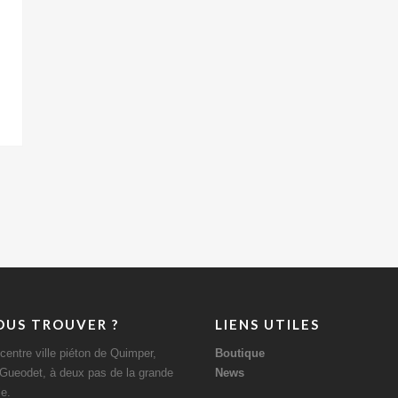
OUS TROUVER ?
LIENS UTILES
centre ville piéton de Quimper,
Boutique
 Gueodet, à deux pas de la grande
News
le.