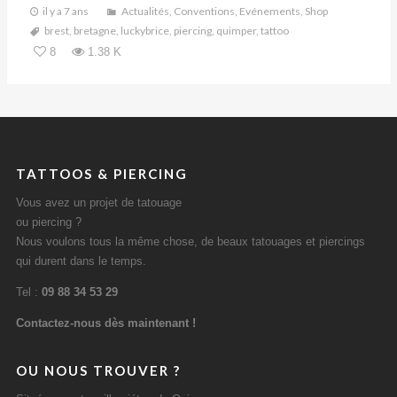
il y a 7 ans
Actualités
,
Conventions
,
Evénements
,
Shop
brest
,
bretagne
,
luckybrice
,
piercing
,
quimper
,
tattoo
8
1.38 K
TATTOOS & PIERCING
Vous avez un projet de tatouage
ou piercing ?
Nous voulons tous la même chose, de beaux tatouages et piercings
qui durent dans le temps.
Tel :
09 88 34 53 29
Contactez-nous dès maintenant !
OU NOUS TROUVER ?