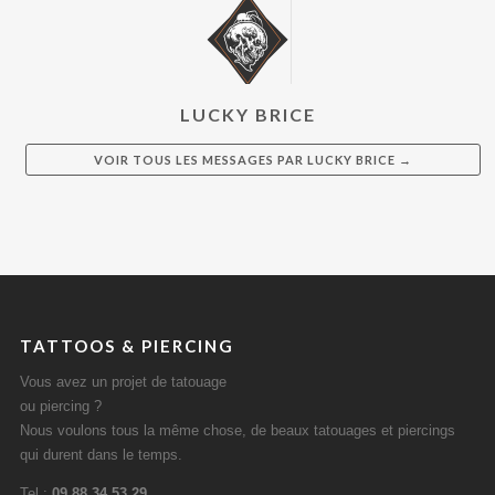
LUCKY BRICE
VOIR TOUS LES MESSAGES PAR
LUCKY BRICE
→
TATTOOS & PIERCING
Vous avez un projet de tatouage
ou piercing ?
Nous voulons tous la même chose, de beaux tatouages et piercings
qui durent dans le temps.
Tel :
09 88 34 53 29