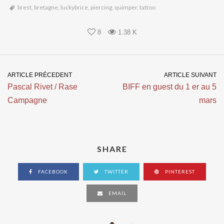
brest
,
bretagne
,
luckybrice
,
piercing
,
quimper
,
tattoo
8
1.38 K
ARTICLE PRÉCEDENT
ARTICLE SUIVANT
Pascal Rivet / Rase
BIFF en guest du 1 er au 5
Campagne
mars
SHARE
FACEBOOK
TWITTER
PINTEREST
EMAIL