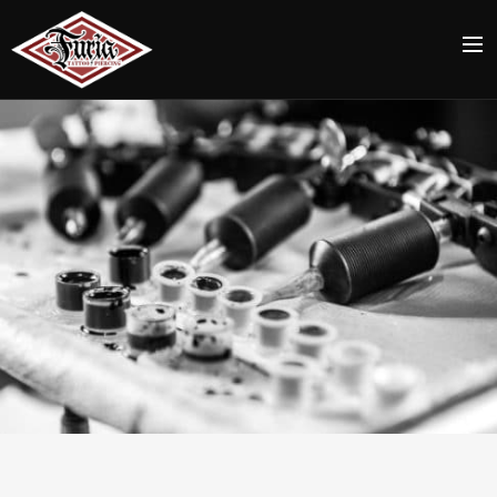
ACCUEIL
TATTOOS
PIERCING
STAFF
RDV / CONTACT