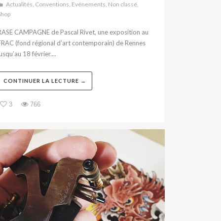
Actualités
,
Conventions
,
Evénements
,
Non classé
,
Shop
RASE CAMPAGNE de Pascal Rivet, une exposition au
FRAC (fond régional d’art contemporain) de Rennes
usqu’au 18 février....
CONTINUER LA LECTURE →
3
766