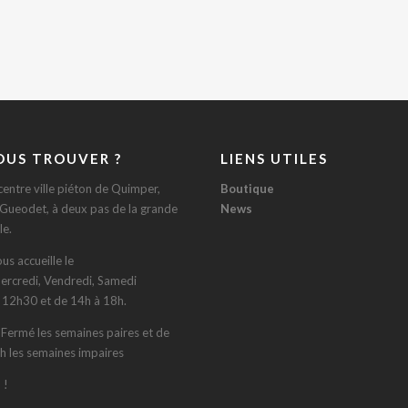
OUS TROUVER ?
LIENS UTILES
centre ville piéton de Quimper,
Boutique
 Gueodet, à deux pas de la grande
News
le.
us accueille le
ercredi, Vendredi, Samedi
 12h30 et de 14h à 18h.
: Fermé les semaines paires et de
h les semaines impaires
 !