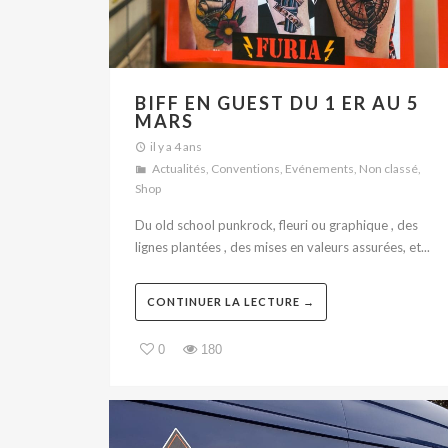
BIFF EN GUEST DU 1 ER AU 5
MARS
il y a 4 ans
Actualités
,
Conventions
,
Evénements
,
Non classé
,
Shop
Du old school punkrock, fleuri ou graphique , des
lignes plantées , des mises en valeurs assurées, et...
CONTINUER LA LECTURE →
0
180