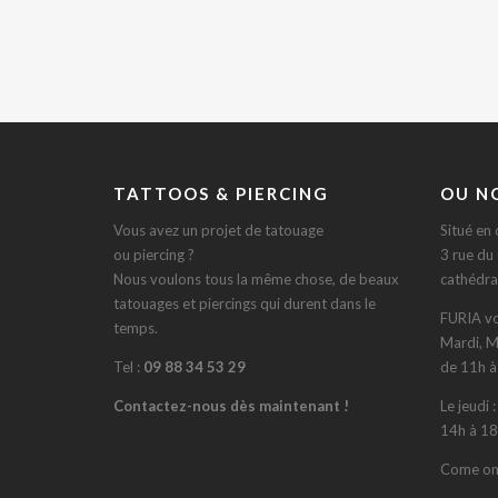
TATTOOS & PIERCING
OU N
Vous avez un projet de tatouage
Situé en 
ou piercing ?
3 rue du
Nous voulons tous la même chose, de beaux
cathédra
tatouages et piercings qui durent dans le
FURIA vo
temps.
Mardi, M
Tel :
09 88 34 53 29
de 11h à
Contactez-nous dès maintenant !
Le jeudi 
14h à 18
Come on