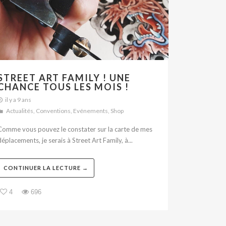
STREET ART FAMILY ! UNE
CHANCE TOUS LES MOIS !
il y a 9 ans
Actualités
,
Conventions
,
Evénements
,
Shop
Comme vous pouvez le constater sur la carte de mes
éplacements, je serais à Street Art Family, à...
CONTINUER LA LECTURE →
4
696