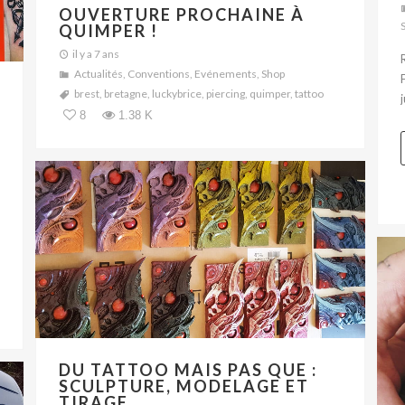
OUVERTURE PROCHAINE À
QUIMPER !
il y a 7 ans
Actualités
,
Conventions
,
Evénements
,
Shop
brest
,
bretagne
,
luckybrice
,
piercing
,
quimper
,
tattoo
j
8
1.38 K
DU TATTOO MAIS PAS QUE :
SCULPTURE, MODELAGE ET
TIRAGE