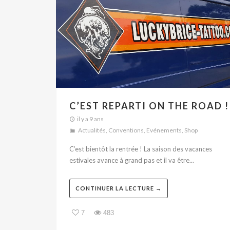
C’EST REPARTI ON THE ROAD !
il y a 9 ans
Actualités
,
Conventions
,
Evénements
,
Shop
C’est bientôt la rentrée ! La saison des vacances
estivales avance à grand pas et il va être...
CONTINUER LA LECTURE →
7
483