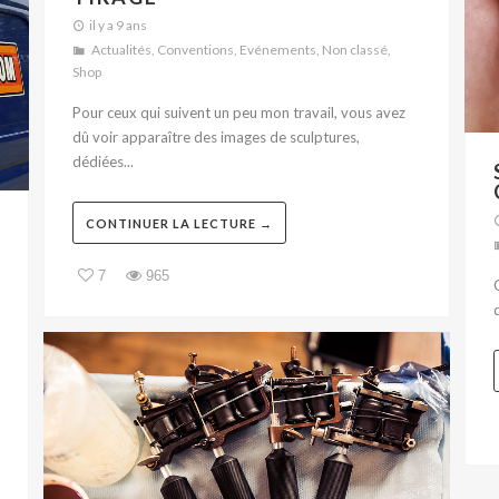
il y a 9 ans
Actualités
,
Conventions
,
Evénements
,
Non classé
,
Shop
Pour ceux qui suivent un peu mon travail, vous avez
dû voir apparaître des images de sculptures,
dédiées...
CONTINUER LA LECTURE →
7
965
d