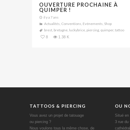
OUVERTURE PROCHAINE À
QUIMPER !
il y a 7 ans
Actualités
,
Conventions
,
Evénements
,
Shop
brest
,
bretagne
,
luckybrice
,
piercing
,
quimper
,
tattoo
8
1.38 K
TATTOOS & PIERCING
OU N
Vous avez un projet de tatouage
Situé en 
ou piercing ?
3 rue du
Nous voulons tous la même chose, de
cathédra