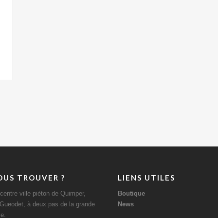
OUS TROUVER ?
LIENS UTILES
centre ville piéton de Quimper,
Boutique
 Gueodet, à deux pas de la grande
News
le.