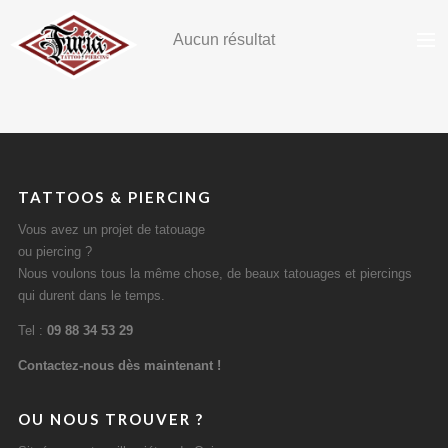
Aucun résultat
ACCUEIL
TATTOOS
PIERCING
TATTOOS & PIERCING
STAFF
Vous avez un projet de tatouage
RDV / CONTACT
ou piercing ?
Nous voulons tous la même chose, de beaux tatouages et piercings
qui durent dans le temps.
Tel :
09 88 34 53 29
Contactez-nous dès maintenant !
OU NOUS TROUVER ?